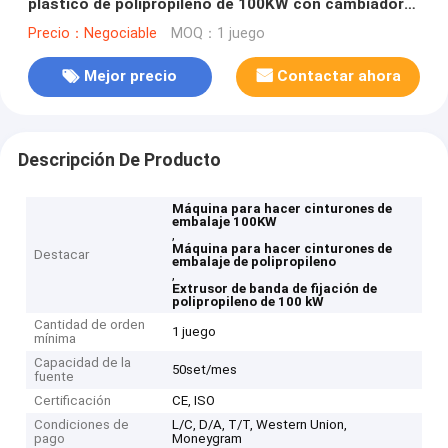
plástico de polipropileno de 100KW con cambiador
de pantalla sin parar
Precio：Negociable
MOQ：1 juego
Mejor precio
Contactar ahora
Descripción De Producto
Máquina para hacer cinturones de
embalaje 100KW
,
Máquina para hacer cinturones de
Destacar
embalaje de polipropileno
,
Extrusor de banda de fijación de
polipropileno de 100 kW
Cantidad de orden
1 juego
mínima
Capacidad de la
50set/mes
fuente
Certificación
CE, ISO
Condiciones de
L/C, D/A, T/T, Western Union,
pago
Moneygram