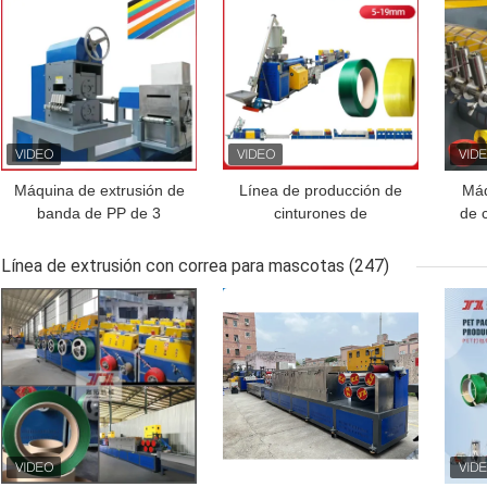
Máquina de extrusión de
Línea de producción de
Máq
banda de PP de 3
cinturones de
de 
correas con potencia de
polipropileno de 5-19
de
motor de 37kw,
mm Línea de producción
Línea de extrusión con correa para mascotas
(247)
capacidad de extrusión
de extrusión de
C
MEJOR PRECIO
MEJOR PRECIO
MEJ
de 180-220 kg/h
cinturones de PP 37KW
r
motor GUGAO baja tasa
emb
de falla