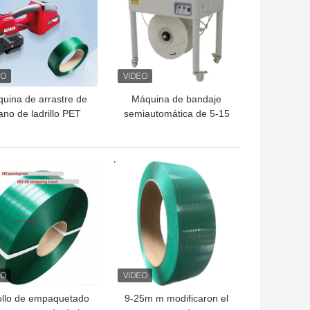
uina de arrastre de
Máquina de bandaje
no de ladrillo PET
semiautomática de 5-15
00mAh Herramienta
mm para bandajes de
 arrastre impulsada
plástico PP PET
or batería Boshch
OR PRECIO
MEJOR PRECIO
rollo de empaquetado
9-25m m modificaron el