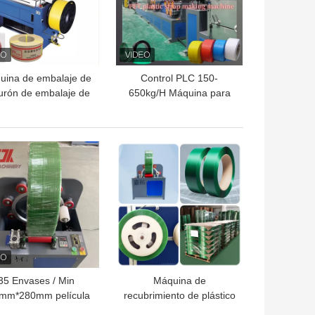
uina de embalaje de
Control PLC 150-
turón de embalaje de
650kg/H Máquina para
stico de 5-15 mm de
Fabricar Flejes de
tipo PP
Embalaje PP PET
OR PRECIO
MEJOR PRECIO
35 Envases / Min
Máquina de
mm*280mm película
recubrimiento de plástico
Máquina de
con película de