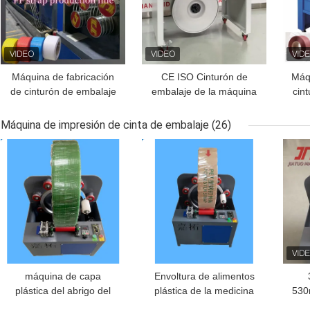
Máquina de fabricación
CE ISO Cinturón de
Máq
de cinturón de embalaje
embalaje de la máquina
cin
de plástico de
de fabricación de 350W
plá
polipropileno de 100KW
caja de cartón de
Máquina de impresión de cinta de embalaje
(26)
con cambiador de
embalaje
MEJOR PRECIO
MEJOR PRECIO
MEJ
pantalla sin parar
máquina de capa
Envoltura de alimentos
plástica del abrigo del
plástica de la medicina
530
estiramiento de la
de la máquina de