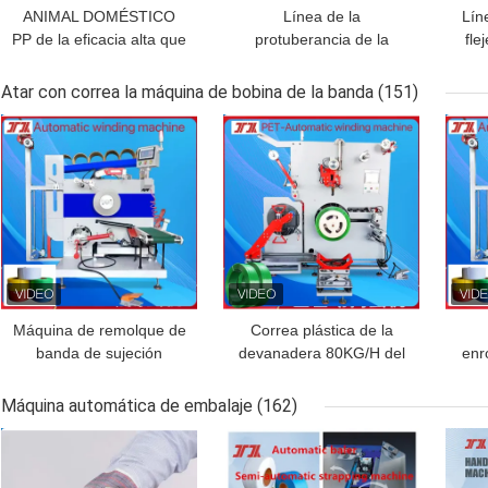
ANIMAL DOMÉSTICO
Línea de la
Lín
PP de la eficacia alta que
protuberancia de la
fle
embala la correa que
correa del ANIMAL
PET
hace anchura de la
DOMÉSTICO del alto
equ
Atar con correa la máquina de bobina de la banda
(151)
máquina 5-32m m
rendimiento con anchura
cap
MEJOR PRECIO
MEJOR PRECIO
MEJ
del control 9-32m m del
PLC
Máquina de remolque de
Correa plástica de la
banda de sujeción
devanadera 80KG/H del
enr
totalmente automática
ANIMAL DOMÉSTICO de
con control de pantalla
la devanadera
22
Máquina automática de embalaje
(162)
táctil, servo remolque,
automática de la correa
aj
MEJOR PRECIO
MEJOR PRECIO
MEJ
remolque automático
que hace la máquina