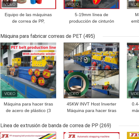
Equipo de las máquinas
5-19mm línea de
M
de correa de PP,
producción de cinturón
emb
máquina de fabricación
de embalaje de PP de la
mm,
de cinturones de PP,
cinta de fabricación de la
de 
Máquina para fabricar correas de PET
(495)
cinturón de correa de PP
máquina de PP
PP 
MEJOR PRECIO
MEJOR PRECIO
MEJ
totalmente automático,
controlado por PLC
máq
tecnología avanzada
Máquina para hacer tiras
45KW INVT Host Inverter
0.4
de acero de plástico (3
Máquina para hacer tiras
máq
líneas) 300-360KGS/H
de PET con Schneider
d
Torre de pre-secado
300-350KG/H
capa
Línea de extrusión de banda de correa de PP
(269)
4000L con ISO
MEJOR PRECIO
MEJOR PRECIO
MEJ