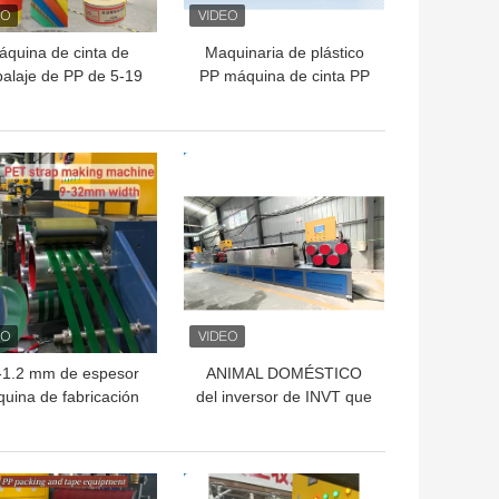
áquina de cinta de
Maquinaria de plástico
alaje de PP de 5-19
PP máquina de cinta PP
 línea de extrusión
línea de producción de
banda de correa de
cinta para el sistema de
de un solo tornillo,
control PLC
OR PRECIO
MEJOR PRECIO
uina controlada por
PLC
-1.2 mm de espesor
ANIMAL DOMÉSTICO
uina de fabricación
del inversor de INVT que
e tiras de PET con
ata con correa la cadena
cidad de producción
de producción de la
de 300-350 kg/h
banda cerámica del
OR PRECIO
MEJOR PRECIO
ladrillo de la maquinaria