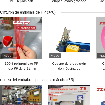
PET tejidas con
empaquetado grabado
de
resistencia al frío,
en relieve de la correa
ban
resistencia a los rayos
del ANIMAL
ANI
Cinturón de embalaje de PP
(340)
UV y resistencia a la
DOMÉSTICO de la alta
los
MEJOR PRECIO
MEJOR PRECIO
MEJ
tracción
tensión que ata con
la c
correa la correa de la
la
banda
100% polipropileno PP
Cadena de producción
C
fleje PP de 5-12mm
de máquina de
tr
banda de fleje PP para
fabricación de ratán de
máquinas de embalaje
imitación de plástico de
c
correa del embalaje que hace la máquina
(35)
automáticas
22KW
MEJOR PRECIO
MEJOR PRECIO
MEJ