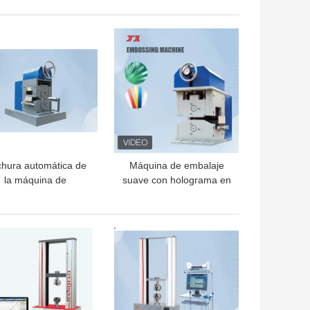
brimiento de plástico
polipropileno de
túnel de contracción
encogimiento 125 mm
OR PRECIO
MEJOR PRECIO
Alturas de sellado
hura automática de
Máquina de embalaje
la máquina de
suave con holograma en
stampación de la
relieve 80m/min 12-
elícula plástica de
100mn espesor
8kW PE 1200m m
OR PRECIO
MEJOR PRECIO