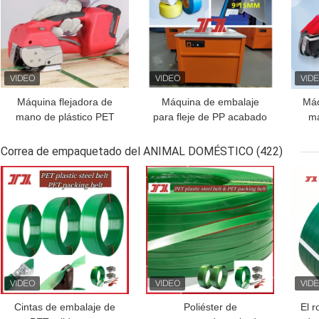
Máquina flejadora de
Máquina de embalaje
Máq
mano de plástico PET
para fleje de PP acabado
ma
inalámbrica de 13-19
de 5-19 mm Máquina
30
mm semi automática con
flejadora automática
de
Correa de empaquetado del ANIMAL DOMÉSTICO
(422)
batería
Máquina flejadora de
p
MEJOR PRECIO
MEJOR PRECIO
MEJ
alta velocidad
Cintas de embalaje de
Poliéster de
El 