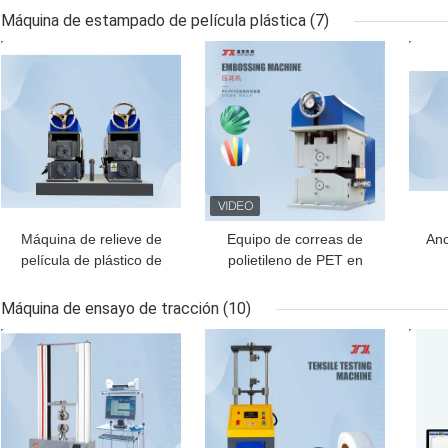
anchura de 10-12m m
envasado de película
recu
Máquina de estampado de película plástica
(7)
con L sellador
retráctil del ANIMAL
con 
MEJOR PRECIO
MEJOR PRECIO
MEJ
DOMÉSTICO 550W
Máquina de relieve de
Equipo de correas de
Anc
película de plástico de
polietileno de PET en
superficie de madera
relieve a medida línea de
e
WPC 30m/min Grabado
producción de correas
p
Máquina de ensayo de tracción
(10)
láser
de PET de PP
1
MEJOR PRECIO
MEJOR PRECIO
MEJ