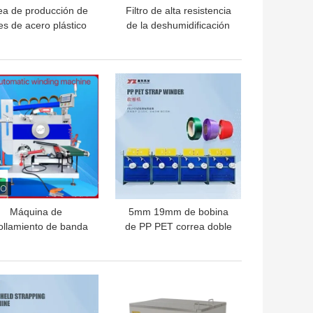
ea de producción de
Filtro de alta resistencia
jes de acero plástico
de la deshumidificación
 de alta velocidad,
de la máquina de la
ipo de flejado PET,
protuberancia de la
acidad de extrusión
correa del ANIMAL
OR PRECIO
MEJOR PRECIO
de 100-600 KG/H
DOMÉSTICO
Máquina de
5mm 19mm de bobina
ollamiento de banda
de PP PET correa doble
de cinta de
de estación de bobina
0V/380V/440V con
con totalmente
uste automático de
automático
OR PRECIO
MEJOR PRECIO
velocidad