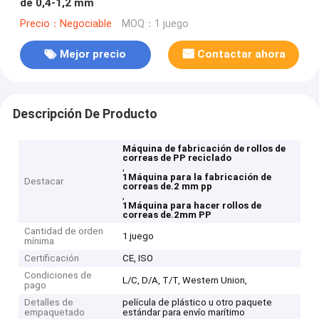
de 0,4-1,2 mm
Precio：Negociable
MOQ：1 juego
Mejor precio
Contactar ahora
Descripción De Producto
Máquina de fabricación de rollos de
correas de PP reciclado
,
1Máquina para la fabricación de
Destacar
correas de.2 mm pp
,
1Máquina para hacer rollos de
correas de.2mm PP
Cantidad de orden
1 juego
mínima
Certificación
CE, ISO
Condiciones de
L/C, D/A, T/T, Western Union,
pago
Detalles de
película de plástico u otro paquete
empaquetado
estándar para envío marítimo