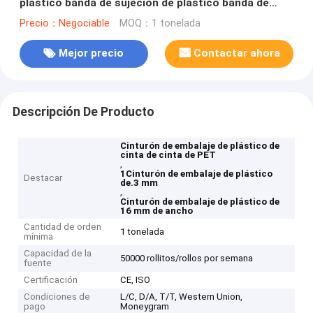
plástico banda de sujeción de plástico banda de
unión de plástico tensión fuerte 350-950kgf
Precio：Negociable
MOQ：1 tonelada
Mejor precio
Contactar ahora
Descripción De Producto
Cinturón de embalaje de plástico de
cinta de cinta de PET
,
1Cinturón de embalaje de plástico
Destacar
de.3 mm
,
Cinturón de embalaje de plástico de
16 mm de ancho
Cantidad de orden
1 tonelada
mínima
Capacidad de la
50000 rollitos/rollos por semana
fuente
Certificación
CE, ISO
Condiciones de
L/C, D/A, T/T, Western Union,
pago
Moneygram